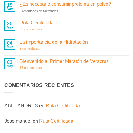
maratones
¿Es necesario consumir proteína en polvo?
19
y
Ago
otras
en
Comentarios desactivados
cosas
¿Es
necesario
Ruta Certificada
25
consumir
May
en
33 comentarios
proteína
Ruta
en
Certificada
polvo?
La importancia de la Hidratación
04
May
en
2 comentarios
La
importancia
de
Bienvenido al Primer Maratón de Veracruz
03
la
May
Hidratación
en
17 comentarios
Bienvenido
al
Primer
Maratón
COMENTARIOS RECIENTES
de
Veracruz
ABEL ANDRES
en
Ruta Certificada
Jose manuel
en
Ruta Certificada