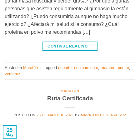
ganar masa muscular y perder grasa? ¿Por qué algunas
personas que asisten regularmente al gimnasio la están
utilizando? ¿Puedo consumirla aunque no haga mucho
ejercicio? ¿Afectará mi salud si la consumo? ¿Cuál
proteína en polvo me recomiendas […]
CONTINUE READING
→
Posted in
Maratón
|
Tagged
deporte
,
equipamiento
,
maratón
,
puerto
,
veracruz
MARATÓN
Ruta Certificada
POSTED ON
25 DE MAYO DE 2021
BY
MARATÓN DE VERACRUZ
25
May