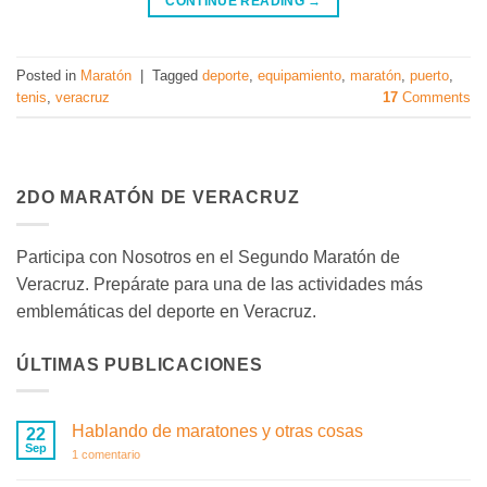
CONTINUE READING
→
Posted in
Maratón
|
Tagged
deporte
,
equipamiento
,
maratón
,
puerto
,
tenis
,
veracruz
17
Comments
2DO MARATÓN DE VERACRUZ
Participa con Nosotros en el Segundo Maratón de
Veracruz. Prepárate para una de las actividades más
emblemáticas del deporte en Veracruz.
ÚLTIMAS PUBLICACIONES
Hablando de maratones y otras cosas
22
Sep
en
1 comentario
Hablando
de