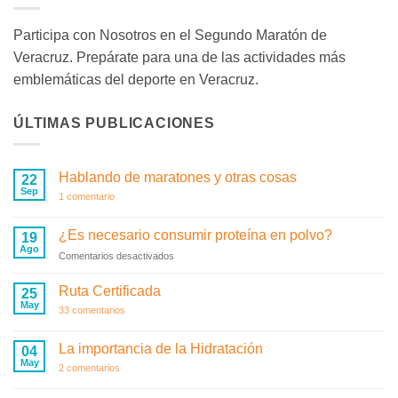
Participa con Nosotros en el Segundo Maratón de
Veracruz. Prepárate para una de las actividades más
emblemáticas del deporte en Veracruz.
ÚLTIMAS PUBLICACIONES
Hablando de maratones y otras cosas
22
Sep
en
1 comentario
Hablando
de
maratones
¿Es necesario consumir proteína en polvo?
19
y
Ago
otras
en
Comentarios desactivados
cosas
¿Es
necesario
Ruta Certificada
25
consumir
May
en
33 comentarios
proteína
Ruta
en
Certificada
polvo?
La importancia de la Hidratación
04
May
en
2 comentarios
La
importancia