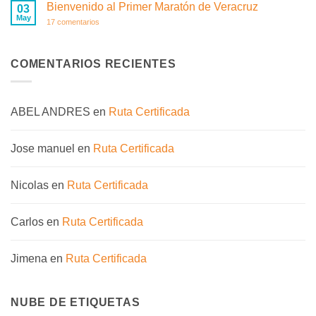
de
Bienvenido al Primer Maratón de Veracruz
03
la
May
Hidratación
en
17 comentarios
Bienvenido
al
Primer
Maratón
COMENTARIOS RECIENTES
de
Veracruz
ABEL ANDRES
en
Ruta Certificada
Jose manuel
en
Ruta Certificada
Nicolas
en
Ruta Certificada
Carlos
en
Ruta Certificada
Jimena
en
Ruta Certificada
NUBE DE ETIQUETAS