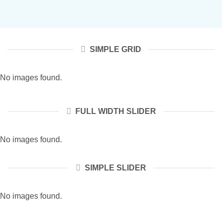
SIMPLE GRID
No images found.
FULL WIDTH SLIDER
No images found.
SIMPLE SLIDER
No images found.